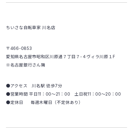
ちいさな自転車家 川名店
〒466-0853
愛知県名古屋市昭和区川原通７丁目７-４ヴィラ川原１F
※名古屋銀行さん隣
●アクセス 川名駅 徒歩7分
●営業時間 平日11：00～21：00 土日祝11：00～20：00
●定休日 毎週木曜日（不定休あり）