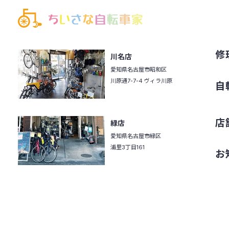
修
川名店
愛知県名古屋市昭和区
川原通7-7-4 ヴィラ川原
自
店
緑店
愛知県名古屋市緑区
浦里3丁目161
お
©2022 ちいさな自転車家