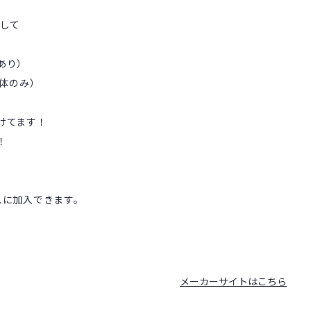
として
あり）
車体のみ）
けてます！
！
スに加入できます。
メーカーサイトはこちら