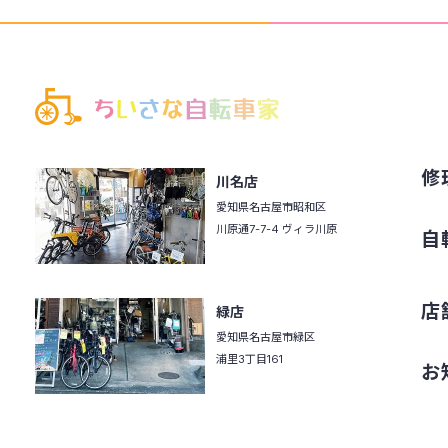
修
川名店
愛知県名古屋市昭和区
川原通7-7-4 ヴィラ川原
自
店
緑店
愛知県名古屋市緑区
浦里3丁目161
お