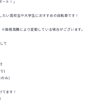
ポート！」
したい高校生や大学生におすすめの自転車です！
税込) ※価格高騰により変動している場合がございます。
として
付
り)
体のみ)
けてます！
！