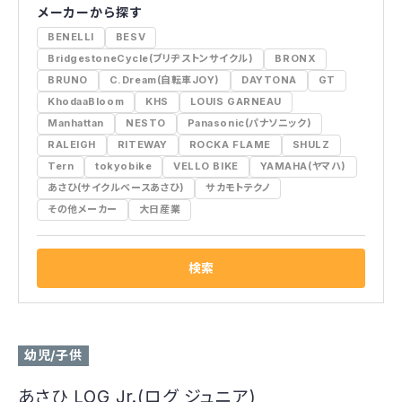
メーカーから探す
BENELLI
BESV
BridgestoneCycle(ブリヂストンサイクル)
BRONX
BRUNO
C.Dream(自転車JOY)
DAYTONA
GT
KhodaaBloom
KHS
LOUIS GARNEAU
Manhattan
NESTO
Panasonic(パナソニック)
RALEIGH
RITEWAY
ROCKA FLAME
SHULZ
Tern
tokyobike
VELLO BIKE
YAMAHA(ヤマハ)
あさひ(サイクルベースあさひ)
サカモトテクノ
その他メーカー
大日産業
検索
幼児/子供
あさひ LOG Jr.(ログ ジュニア)